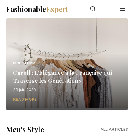
Fashionable
Expert
MODE FEMME
Caroll : L'Élégance à la Française qui
Traverse les Générations
25 juin 2026
READ MORE
Men's Style
ALL ARTICLES