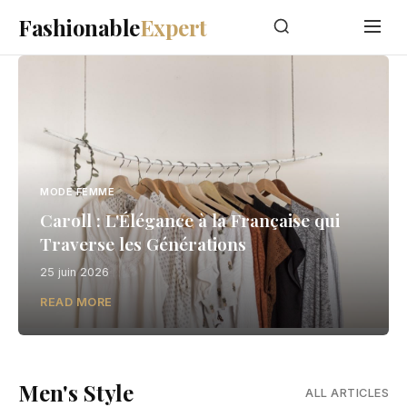
Fashionable
Expert
MODE FEMME
Caroll : L'Élégance à la Française qui
Traverse les Générations
25 juin 2026
READ MORE
Men's Style
ALL ARTICLES