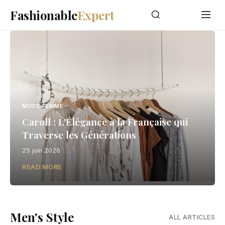
Fashionable
Expert
MODE FEMME
Caroll : L'Élégance à la Française qui
Traverse les Générations
25 juin 2026
READ MORE
Men's Style
ALL ARTICLES