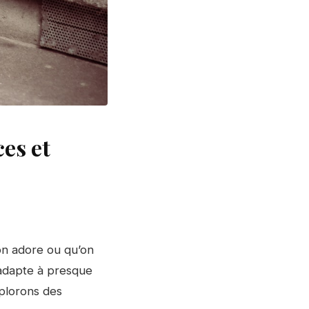
es et
’on adore ou qu’on
s’adapte à presque
xplorons des