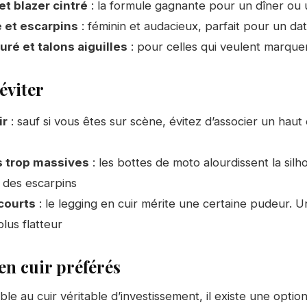
et blazer cintré
: la formule gagnante pour un dîner ou 
 et escarpins
: féminin et audacieux, parfait pour un da
uré et talons aiguilles
: pour celles qui veulent marquer
éviter
ir
: sauf si vous êtes sur scène, évitez d’associer un haut 
 trop massives
: les bottes de moto alourdissent la sil
u des escarpins
courts
: le legging en cuir mérite une certaine pudeur. U
lus flatteur
en cuir préférés
ble au cuir véritable d’investissement, il existe une opti