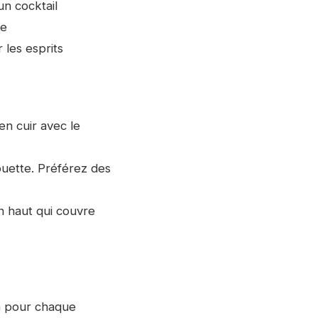
un cocktail
te
 les esprits
en cuir avec le
houette. Préférez des
n haut qui couvre
on pour chaque