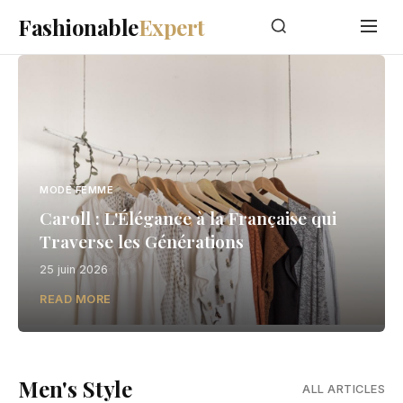
Fashionable
Expert
MODE FEMME
Caroll : L'Élégance à la Française qui
Traverse les Générations
25 juin 2026
READ MORE
Men's Style
ALL ARTICLES