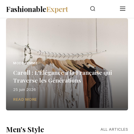
Fashionable
Expert
MODE FEMME
Caroll : L'Élégance à la Française qui
Traverse les Générations
25 juin 2026
READ MORE
Men's Style
ALL ARTICLES