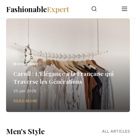
Fashionable
Expert
MODE FEMME
Caroll : L'Élégance à la Française qui
Traverse les Générations
25 juin 2026
READ MORE
Men's Style
ALL ARTICLES