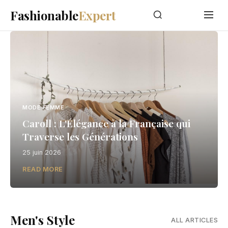
Fashionable
Expert
MODE FEMME
Caroll : L'Élégance à la Française qui
Traverse les Générations
25 juin 2026
READ MORE
Men's Style
ALL ARTICLES