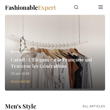
Fashionable
Expert
MODE FEMME
Caroll : L'Élégance à la Française qui
Traverse les Générations
25 juin 2026
READ MORE
Men's Style
ALL ARTICLES