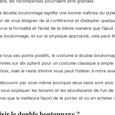
aire, les récompenses pourraient être grandes.
 double boutonnage signifie une bonne maîtrise du styl
ur de vous éloigner de la conférence et d’adopter quelq
orce la formalité et l’éclat de la même manière que l’ajout 
le boutonnage, et sur le physique approprié, cela peut 
ous ses points positifs, le costume à double boutonnag
mmes sur dix optent pour un costume classique à simpl
choix, mais le reste d’entre nous peut l’utiliser à notre av
découvrir par vous-même pourquoi deux seins sont plus 
ous expliquer les tenants et les aboutissants de l’un de 
nsi que la meilleure façon de le porter et où en acheter 
sir le double boutonnage ?