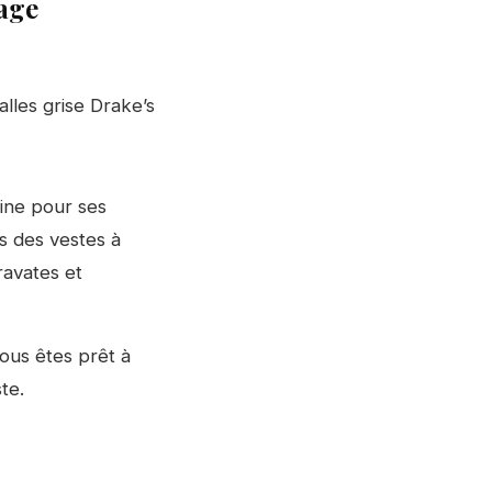
age
lles grise Drake’s
ine pour ses
s des vestes à
ravates et
ous êtes prêt à
te.