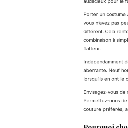
audacieux pour le f
Porter un costume à
vous n’avez pas pe
différent. Cela renf
combinaison à simp
flatteur.
Indépendamment de t
aberrante. Neuf ho
lorsqu’ils en ont le 
Envisagez-vous de 
Permettez-nous de v
couture préférés, ai
Pourquoi choi