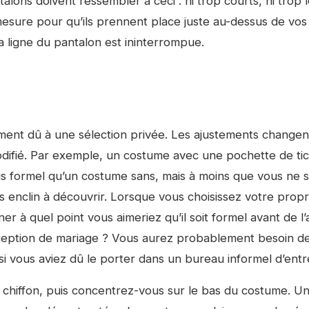
alons doivent ressembler à ceci : ni trop courts, ni trop l
esure pour qu’ils prennent place juste au-dessus de vos
a ligne du pantalon est ininterrompue.
ement dû à une sélection privée. Les ajustements change
odifié. Par exemple, un costume avec une pochette de tic
s formel qu’un costume sans, mais à moins que vous ne 
 enclin à découvrir. Lorsque vous choisissez votre prop
r à quel point vous aimeriez qu’il soit formel avant de l’a
éception de mariage ? Vous aurez probablement besoin d
 si vous aviez dû le porter dans un bureau informel d’entr
hiffon, puis concentrez-vous sur le bas du costume. U