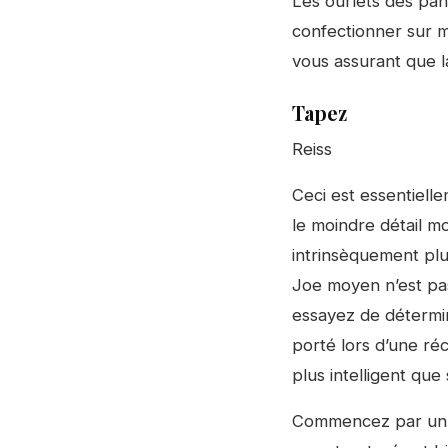
Les ourlets des pant
confectionner sur m
vous assurant que l
Tapez
Reiss
Ceci est essentiell
le moindre détail m
intrinsèquement plu
Joe moyen n’est pas
essayez de détermine
porté lors d’une r
plus intelligent que
Commencez par un c