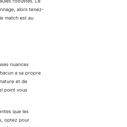
aules robustes. Le
nnage, alors tenez-
le match est au
uses nuances
Chacun a sa propre
 nature et de
l point vous
entes que les
s, optez pour