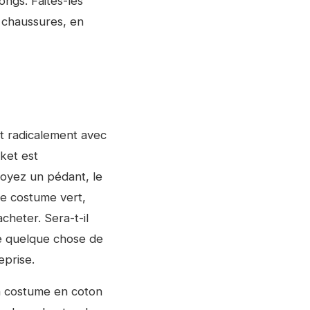
ongs. Faites-les
 chaussures, en
nt radicalement avec
ket est
soyez un pédant, le
re costume vert,
cheter. Sera-t-il
e quelque chose de
eprise.
n costume en coton