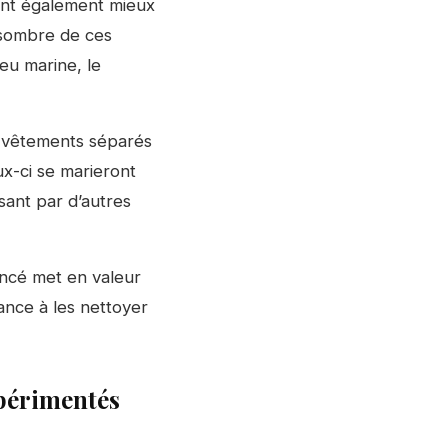
ent également mieux
s sombre de ces
eu marine, le
e vêtements séparés
x-ci se marieront
sant par d’autres
oncé met en valeur
ance à les nettoyer
xpérimentés