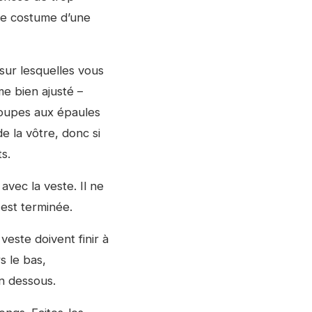
le costume d’une
s sur lesquelles vous
e bien ajusté –
 coupes aux épaules
e la vôtre, donc si
s.
avec la veste. Il ne
 est terminée.
este doivent finir à
s le bas,
en dessous.